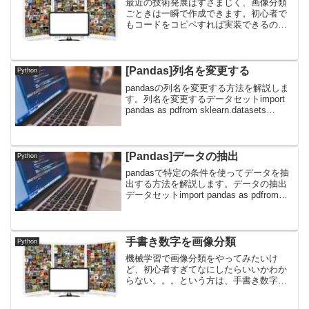
最近の技術発展はすさまじく、画像分類
ごときは一瞬で作成できます。初心者で
もコードをコピペすれば実装できるの
で、やってみましょう。Pythonの実行環
境を持っていない人はGoogle
Colaboratoryを使ってください。
>>Google...
[Pandas]列名を変更する
Python
pandasの列名を変更する方法を解説しま
す。列名を変更するデータセットimport
pandas as pdfrom sklearn.datasets
import load_irisdata = load_iris()df =
pd.D...
[Pandas]データの抽出
Python
pandasで特定の条件を使ってデータを抽
出する方法を解説します。データの抽出
データセットimport pandas as pdfrom
sklearn.datasets import load_irisiris_data
= load_i...
手書き数字を画像分類
Python
機械学習で画像分類をやってみたいけ
ど、初心者すぎてなにしたらいいかわか
らない。。。という方は、手書き数字の
データを使って分類してみましょう。す
ごく簡単なないようなので、初心者でも