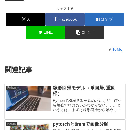
シェアする
X
Facebook
はてブ
LINE
コピー
ToMo
関連記事
線形回帰モデル（単回帰, 重回
Python
帰）
Pythonで機械学習を始めたいけど、何か
ら勉強すれば良いかわからない。。。と
いう方は、まずは線形回帰から始めてみ
ましょう。めちゃくちゃシンプルなので
機械学習の初心者でも実装可能です。簡
pytorchとtimmで画像分類
単に言うと、こんな感じのちょうど良い
Python
線を引いて予測する...