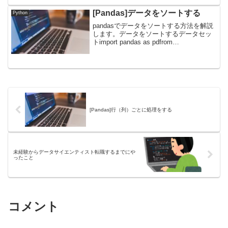
取り組みやすいです。Python実行環境が
ない人はGoogle...
[Pandas]データをソートする
Python
pandasでデータをソートする方法を解説
します。データをソートするデータセッ
トimport pandas as pdfrom
sklearn.datasets import
load_diabetesdata = load_diabete...
[Pandas]行（列）ごとに処理をする
未経験からデータサイエンティスト転職するまでにや
ったこと
コメント