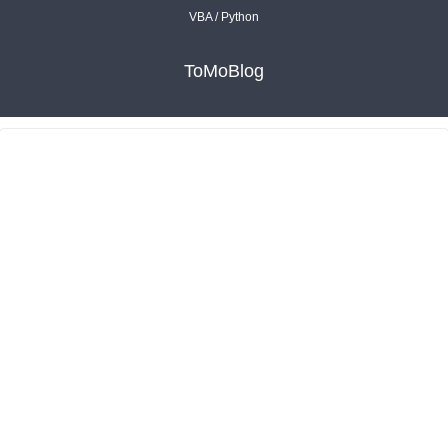
VBA / Python
ToMoBlog