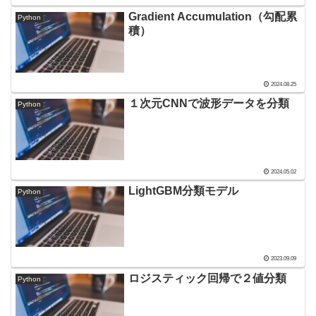
Gradient Accumulation（勾配累
Python
積）
2024.08.25
１次元CNNで波形データを分類
Python
2024.05.02
LightGBM分類モデル
Python
2023.09.09
ロジスティック回帰で２値分類
Python